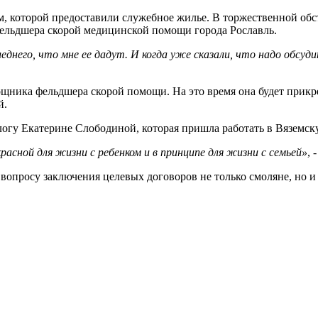
м, которой предоставили служебное жилье. В торжественной об
фельдшера скорой медицинской помощи города Рославль.
следнего, что мне ее дадут. И когда уже сказали, что надо обсу
щника фельдшера скорой помощи. На это время она будет прикре
й.
огу Екатерине Слободиной, которая пришла работать в Вяземск
асной для жизни с ребенком и в принципе для жизни с семьей»
, 
вопросу заключения целевых договоров не только смоляне, но и