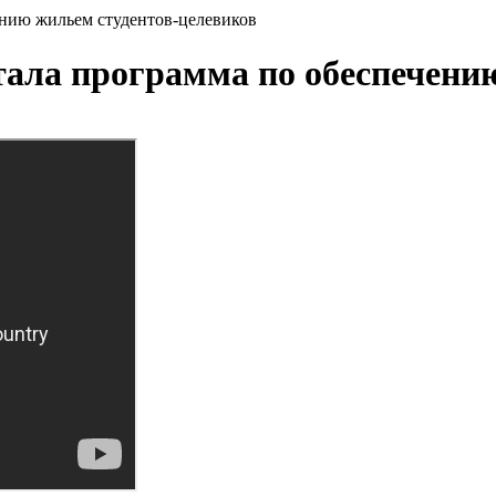
ению жильем студентов-целевиков
тала программа по обеспечени