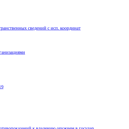
ранственных сведений с исп. координат
рганизациями
19
отивопоказаний к владению оружием в государ