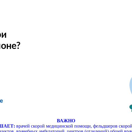
ри
ионе?
ВАЖНО
ШАЕТ:
врачей скорой медицинской помощи, фельдшеров скорой
унктов, врачебных амбулаторий, центров (отделений) общей 