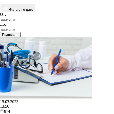
Фильтр по дате
От:
До:
Подобрать
15.03.2023
13:56
874